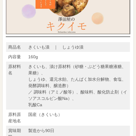
商品名
きくいも漬 ｜ しょうゆ漬
内容量
160g
原材料
きくいも、漬け原材料（砂糖・ぶどう糖果糖液糖、
名
果糖）、
しょうゆ、還元水飴、たんぱく加水分解物、食塩、
発酵調味料、醸造酢）
／ 調味料（アミノ酸等）、酸味料、酸化防止剤（イ
ソアスコルビン酸Na）、
乳酸Ca
原料原
国産（きくいも）
産地名
賞味期
製造から90日