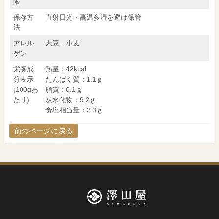
限
保存方
直射日光・高温多湿を避け保管
法
アレル
大豆、小麦
ゲン
栄養成
熱量：42kcal
分表示
たんぱく質：1.1ｇ
(100gあ
脂質：0.1ｇ
たり)
炭水化物：9.2ｇ
食塩相当量：2.3ｇ